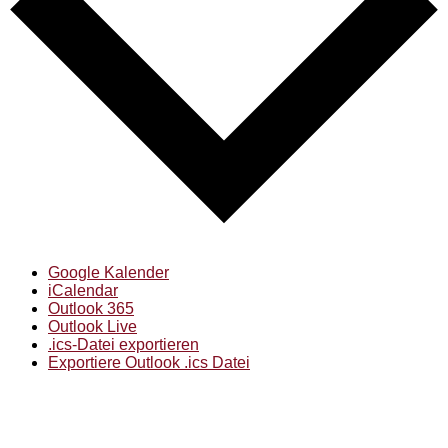
Google Kalender
iCalendar
Outlook 365
Outlook Live
.ics-Datei exportieren
Exportiere Outlook .ics Datei
Musikverein Höchst e. V.
Brunnenblick 5
63571 Gelnhausen